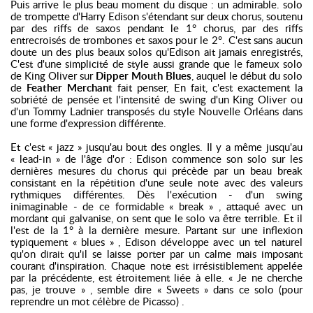
Puis arrive le plus beau moment du disque : un admirable. solo
de trompette d'Harry Edison s'étendant sur deux chorus, soutenu
par des riffs de saxos pendant le 1° chorus, par des riffs
entrecroisés de trombones et saxos pour le 2°. C'est sans aucun
doute un des plus beaux solos qu'Edison ait jamais enregistrés,
C'est d'une simplicité de style aussi grande que le fameux solo
de King Oliver sur
Dipper Mouth Blues
, auquel le début du solo
de
Feather Merchant
fait penser, En fait, c'est exactement la
sobriété de pensée et l'intensité de swing d'un King Oliver ou
d'un Tommy Ladnier transposés du style Nouvelle Orléans dans
une forme d'expression différente.
Et c'est « jazz » jusqu'au bout des ongles. Il y a même jusqu'au
« lead-in » de l'âge d'or : Edison commence son solo sur les
dernières mesures du chorus qui précède par un beau break
consistant en la répétition d'une seule note avec des valeurs
rythmiques différentes. Dès l'exécution - d'un swing
inimaginable - de ce formidable « break » , attaqué avec un
mordant qui galvanise, on sent que le solo va être terrible. Et il
l'est de la 1° à la dernière mesure. Partant sur une inflexion
typiquement « blues » , Edison développe avec un tel naturel
qu'on dirait qu'il se laisse porter par un calme mais imposant
courant d'inspiration. Chaque note est irrésistiblement appelée
par la précédente, est étroitement liée à elle. « Je ne cherche
pas, je trouve » , semble dire « Sweets » dans ce solo (pour
reprendre un mot célèbre de Picasso) .